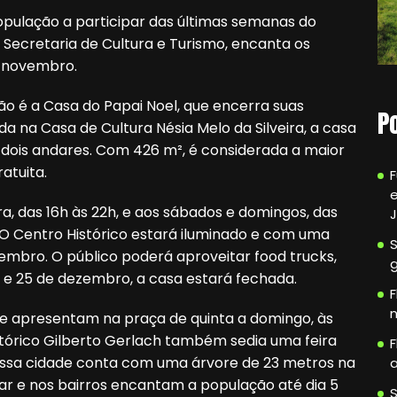
opulação a participar das últimas semanas do
 Secretaria de Cultura e Turismo, encanta os
e novembro.
 é a Casa do Papai Noel, que encerra suas
P
da na Casa de Cultura Nésia Melo da Silveira, a casa
dois andares. Com 426 m², é considerada a maior
atuita.
e
a, das 16h às 22h, e aos sábados e domingos, das
 O Centro Histórico estará iluminado e com uma
embro. O público poderá aproveitar food trucks,
24 e 25 de dezembro, a casa estará fechada.
F
n
 se apresentam na praça de quinta a domingo, às
tórico Gilberto Gerlach também sedia uma feira
F
ossa cidade conta com uma árvore de 23 metros na
a
ar e nos bairros encantam a população até dia 5
S