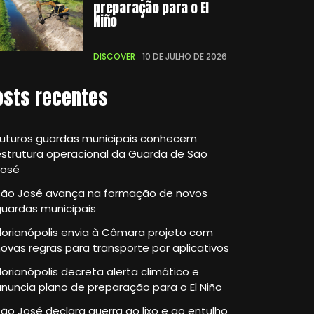
preparação para o El
Niño
DISCOVER
10 DE JULHO DE 2026
osts recentes
Futuros guardas municipais conhecem
strutura operacional da Guarda de São
José
São José avança na formação de novos
guardas municipais
lorianópolis envia à Câmara projeto com
ovas regras para transporte por aplicativos
lorianópolis decreta alerta climático e
nuncia plano de preparação para o El Niño
ão José declara guerra ao lixo e ao entulho