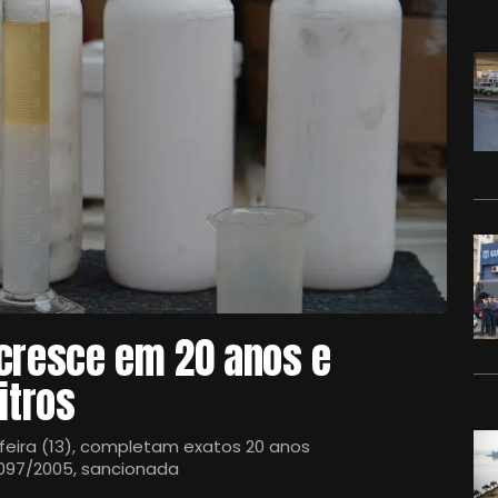
 cresce em 20 anos e
itros
feira (13), completam exatos 20 anos
11.097/2005, sancionada