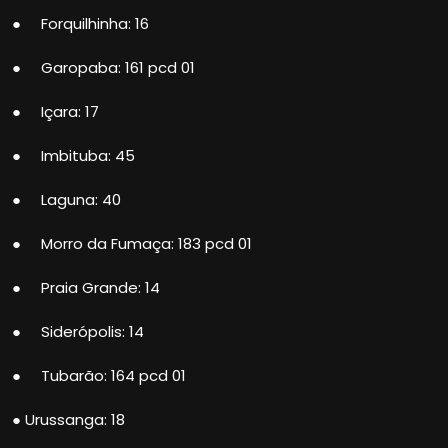
● Forquilhinha: 16
● Garopaba: 161 pcd 01
● Içara: 17
● Imbituba: 45
● Laguna: 40
● Morro da Fumaça: 183 pcd 01
● Praia Grande: 14
● Siderópolis: 14
● Tubarão: 164 pcd 01
● Urussanga: 18