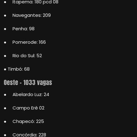
● Itapema: 180 pcd 08
● Navegantes: 209
● Penha: 98
● Pomerode: 166
● Rio do Sul: 52
● Timbó: 68
Oeste – 1033 vagas
● Abelardo Luz: 24
● Campo Erê 02
● Chapecó: 225
● Concórdia: 228