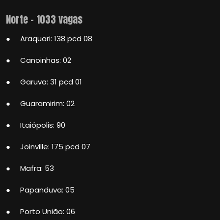
Norte – 1033 vagas
● Araquari: 138 pcd 08
● Canoinhas: 02
● Garuva: 31 pcd 01
● Guaramirim: 02
● Itaiópolis: 90
● Joinville: 175 pcd 07
● Mafra: 53
● Papanduva: 05
● Porto União: 06