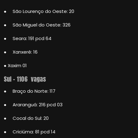
● São Lourenço do Oeste: 20
● São Miguel do Oeste: 326
● Seara: 191 pcd 64
● Xanxerê: 16
● Xaxim 01
Sul – 1106 vagas
● Braço do Norte: 117
● Araranguá: 216 pcd 03
● Cocal do Sul: 20
● Criciúma: 81 pcd 14