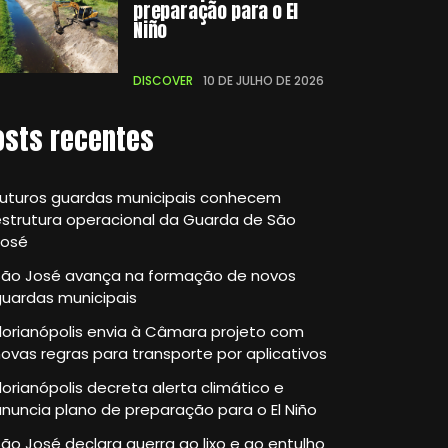
preparação para o El
Niño
DISCOVER
10 DE JULHO DE 2026
osts recentes
Futuros guardas municipais conhecem
strutura operacional da Guarda de São
José
São José avança na formação de novos
guardas municipais
lorianópolis envia à Câmara projeto com
ovas regras para transporte por aplicativos
lorianópolis decreta alerta climático e
nuncia plano de preparação para o El Niño
ão José declara guerra ao lixo e ao entulho