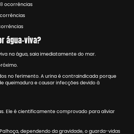
58
ocorrências
corrências
corrências
or água-viva?
-viva na água, saia imediatamente do mar.
próximo.
idos no ferimento. A urina é contraindicada porque
e queimadura e causar infecções devido à
as. Ele é cientificamente comprovado para aliviar
alhoça, dependendo da gravidade, o guarda-vidas