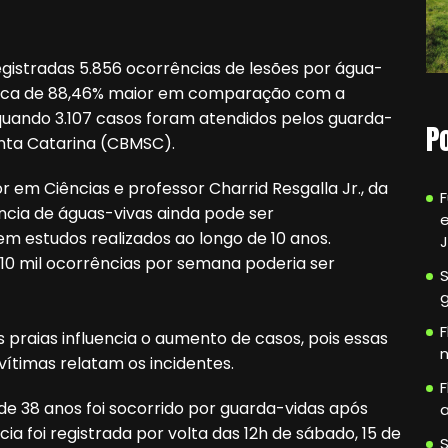
registradas 5.856 ocorrências de lesões por água-
 cerca de 88,46% maior em comparação com a
 quando 3.107 casos foram atendidos pelos guarda-
P
anta Catarina (CBMSC).
em Ciências e professor Charrid Resgalla Jr., da
dência de águas-vivas ainda pode ser
e
m estudos realizados ao longo de 10 anos.
 10 mil ocorrências por semana poderia ser
F
 praias influencia o aumento de casos, pois essas
n
vítimas relatam os incidentes.
F
e 38 anos foi socorrido por guarda-vidas após
a
ia foi registrada por volta das 12h de sábado, 15 de
S