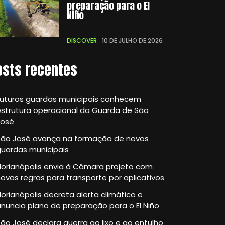
preparação para o El
Niño
DISCOVER
10 DE JULHO DE 2026
osts recentes
Futuros guardas municipais conhecem
strutura operacional da Guarda de São
José
São José avança na formação de novos
guardas municipais
lorianópolis envia à Câmara projeto com
ovas regras para transporte por aplicativos
lorianópolis decreta alerta climático e
nuncia plano de preparação para o El Niño
ão José declara guerra ao lixo e ao entulho