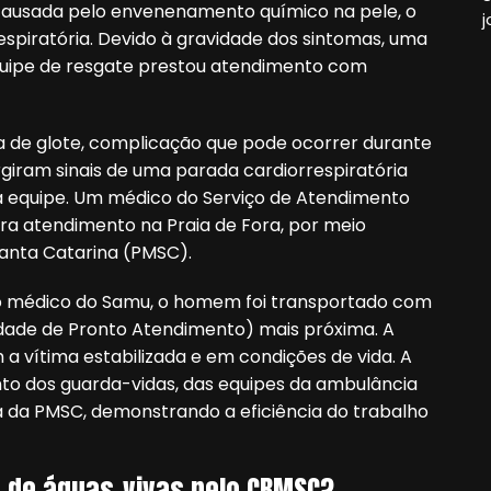
 causada pelo envenenamento químico na pele, o
j
spiratória. Devido à gravidade dos sintomas, uma
quipe de resgate prestou atendimento com
a de glote, complicação que pode ocorrer durante
rgiram sinais de uma parada cardiorrespiratória
da equipe. Um médico do Serviço de Atendimento
ra atendimento na Praia de Fora, por meio
 Santa Catarina (PMSC).
elo médico do Samu, o homem foi transportado com
dade de Pronto Atendimento) mais próxima. A
 a vítima estabilizada e em condições de vida. A
o dos guarda-vidas, das equipes da ambulância
 da PMSC, demonstrando a eficiência do trabalho
.
 de águas-vivas pelo CBMSC?