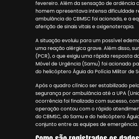
fevereiro. Além da sensação de ardência
homem apresentava intensa dificuldade re
ambulância do CBMSC foi acionada, e a e
aferição de sinais vitais e oxigenoterapia.
A situação evoluiu para um possível edem
uma reação alérgica grave. Além disso, su
(PCR), o que exigiu uma rápida resposta 
Móvel de Urgência (Samu) foi acionado pa
do helicóptero Águia da Polícia Militar de
Após o quadro clínico ser estabilizado p
segurança por ambulância até a UPA (Uni
ocorrência foi finalizada com sucesso, com
operação contou com o rápido atendiment
do CBMSC, do Samu e do helicóptero Águia
conjunto entre as equipes de emergência
Como são registrados os dados