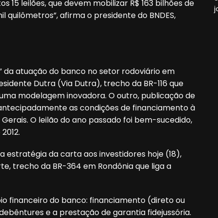
tos 15 leilões, que devem mobilizar R$ 163 bilhões de
j
l quilômetros”, afirma o presidente do BNDES,
 da atuação do banco no setor rodoviário em
sidente Dutra (Via Dutra), trecho da BR-116 que
m uma modelagem inovadora. O outro, publicação de
u antecipadamente as condições de financiamento à
 Gerais. O leilão do ano passado foi bem-sucedido,
 2012.
a estratégia da carta aos investidores hoje (18),
te, trecho da BR-364 em Rondônia que liga a
 financeiro do banco: financiamento (direto ou
debêntures e a prestação de garantia fidejussória.