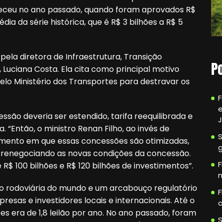
teceu no ano passado, quando foram aprovados R$
dia da série histórica, que é R$ 3 bilhões a R$ 5
pela diretora de Infraestrutura, Transição
P
Luciana Costa. Ela cita como principal motivo
o Ministério dos Transportes para destravar os
e
ssão deveria ser estendido, tarifa reequilibrada e
a. “Então, o ministro Renan Filho, ao invés de
rumento em que essas concessões são otimizadas,
renegociando as novas condições da concessão.
F
R$ 100 bilhões e R$ 120 bilhões de investimentos”.
n
o rodoviária do mundo e um arcabouço regulatório
F
esas e investidores locais e internacionais. Até o
a
ões era de 1,8 leilão por ano. No ano passado, foram
S