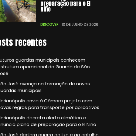
preparação para o El
Niño
DISCOVER
10 DE JULHO DE 2026
osts recentes
Futuros guardas municipais conhecem
strutura operacional da Guarda de São
José
São José avança na formação de novos
guardas municipais
lorianópolis envia à Câmara projeto com
ovas regras para transporte por aplicativos
lorianópolis decreta alerta climático e
nuncia plano de preparação para o El Niño
ão José declara guerra ao lixo e ao entulho