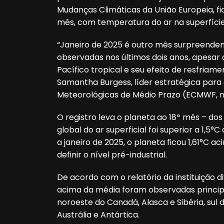
Mudanças Climáticas da União Europeia, f
mês, com temperatura do ar na superfície 
“Janeiro de 2025 é outro mês surpreende
observadas nos últimos dois anos, apesar
Pacífico tropical e seu efeito de resfriam
Samantha Burgess, líder estratégica para
Meteorológicas de Médio Prazo (ECMWF, na
O registro leva o planeta ao 18º mês – d
global do ar superficial foi superior a 1,5°
a janeiro de 2025, o planeta ficou 1,61°C
definir o nível pré-industrial.
De acordo com o relatório da instituição d
acima da média foram observadas princip
noroeste do Canadá, Alasca e Sibéria, sul 
Austrália e Antártica.