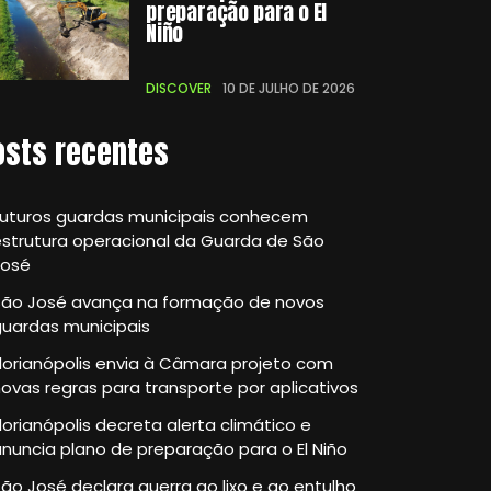
preparação para o El
Niño
DISCOVER
10 DE JULHO DE 2026
osts recentes
Futuros guardas municipais conhecem
strutura operacional da Guarda de São
José
São José avança na formação de novos
guardas municipais
lorianópolis envia à Câmara projeto com
ovas regras para transporte por aplicativos
lorianópolis decreta alerta climático e
nuncia plano de preparação para o El Niño
ão José declara guerra ao lixo e ao entulho